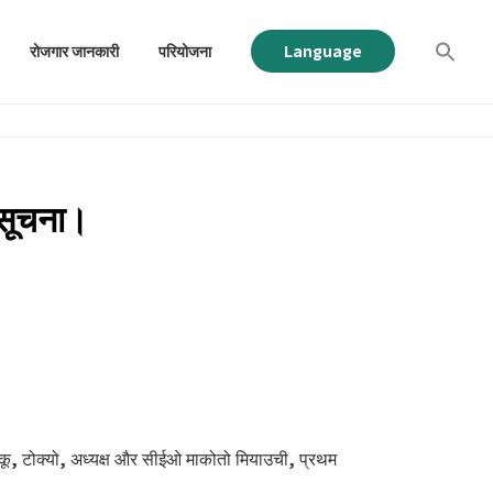
रोजगार जानकारी
परियोजना
Language
 सूचना।
 -कू, टोक्यो, अध्यक्ष और सीईओ माकोतो मियाउची, प्रथम