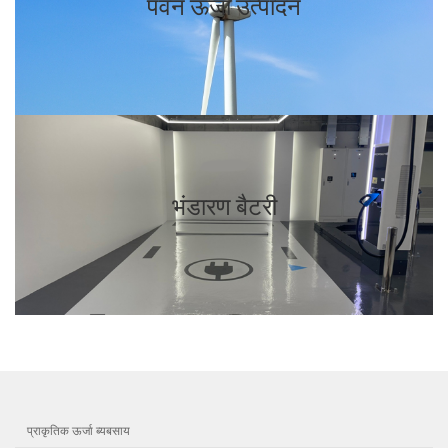
पवन ऊर्जा उत्पादन
भंडारण बैटरी
प्राकृतिक ऊर्जा ब्यबसाय