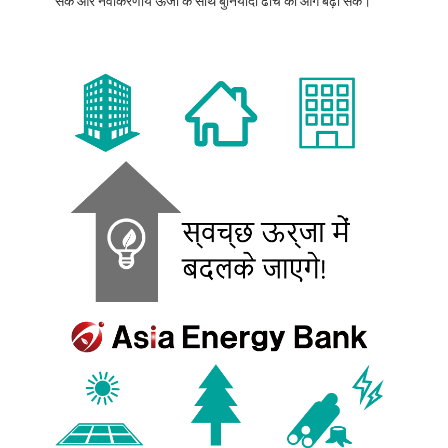
सके और नवीकरणीय ऊर्जा के साथ बुनियादी ढांचे को आगे बढ़ा सके।