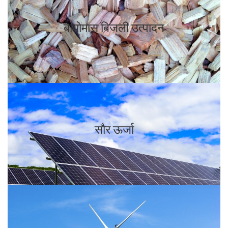
बायोमास बिजली उत्पादन
सौर ऊर्जा