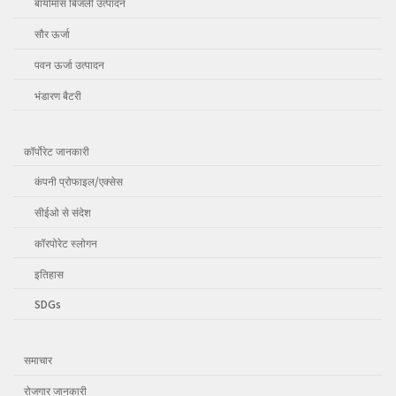
बायोमास बिजली उत्पादन
सौर ऊर्जा
पवन ऊर्जा उत्पादन
भंडारण बैटरी
कॉर्पोरेट जानकारी
कंपनी प्रोफाइल/एक्सेस
सीईओ से संदेश
कॉरपोरेट स्लोगन
इतिहास
SDGs
समाचार
रोजगार जानकारी