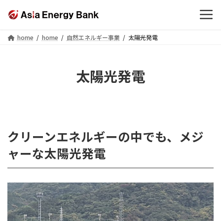
コ
ナ
home
home
自然エネルギー事業
太陽光発電
ン
ビ
テ
ゲ
ン
ー
太陽光発電
ツ
シ
へ
ョ
ス
ン
キ
に
ッ
移
プ
動
クリーンエネルギーの中でも、メジ
ャーな太陽光発電